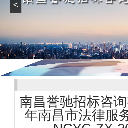
<
南昌誉驰招标咨询有
年南昌市法律服