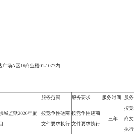
达广场
A区1#商业楼01-1077内
服务范围
服务要求
服务时间
服务
按竞
洪城监狱
2026年蛋
按竞争性磋商
按竞争性磋商
三
年
商文
目
文件要求执行
文件要求执行
执行