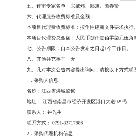
五、评审专家名单：
宗擎炜、鄢旭、熊春贤
六、代理服务收费标准及金额：
本项目代理费收费标准：按争性磋商文件要求执行
本项目代理费总金额：
人民币捌仟壹佰零柒元伍角
七、公告期限：
自本公告发布之日起
1个工作日。
八、其他补充事宜：
无
九、凡对本次公告内容提出询问，请按以下方式联
1．采购人信息
名称：江西省洪城监狱
地址：
江西省南昌市经济开发区港口大道929号
联系人：
钟先生
联系方式：
0791-83717886
2．采购代理机构信息