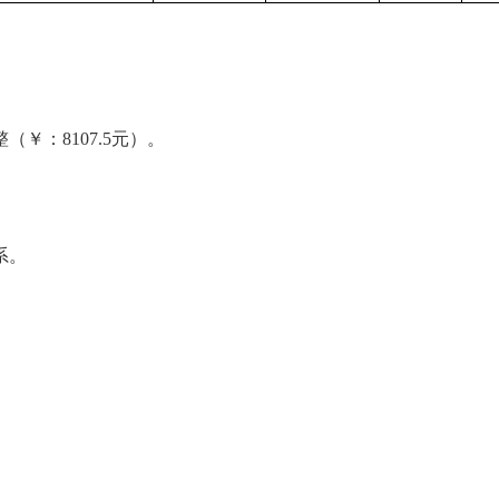
。
整（￥：
8107
.
5元）。
系。