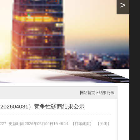
>
网站首页
>
结果公示
02604031）竞争性磋商结果公示
227
更新时间:2026年05月09日15:48:14
【
打印此页
】
【
关闭
】