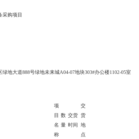
备采购项目
区绿地大道
888
号绿地未来城
A04-07
地块
303#
办公楼
1102-05
室
项
交
目
数
交货
货
名
量
时间
地
称
点