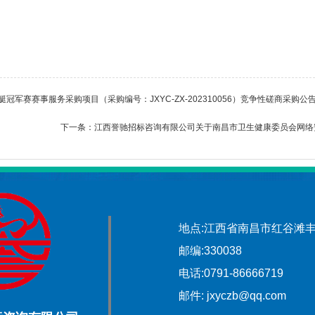
军赛赛事服务采购项目（采购编号：JXYC-ZX-202310056）竞争性磋商采购公
下一条：
江西誉驰招标咨询有限公司关于南昌市卫生健康委员会网络安全服
地点:江西省南昌市红谷滩丰和
邮编:330038
电话:0791-86666719
邮件: jxyczb@qq.com