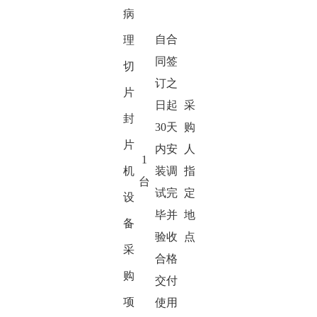
病
自合
理
同签
切
订之
片
日起
采
封
30
天
购
片
内安
人
1
机
装调
指
台
试完
定
设
毕并
地
备
验收
点
采
合格
购
交付
项
使用