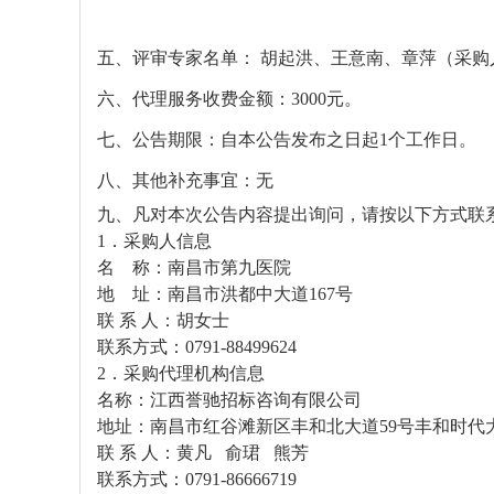
五、评审专家名单： 胡起洪、王意南、章萍（采购
六、代理服务收费金额：
3000
元。
七、公告期限：自本公告发布之日起
1
个工作日。
八、其他补充事宜：无
九、凡对本次公告内容提出询问，请按以下方式联
1
．采购人信息
名
称：南昌市第九医院
地
址：
南昌市洪都中大道
167
号
联 系 人：
胡女士
联系方式：
0791-88499624
2
．采购代理机构信息
名称：江西誉驰招标咨询有限公司
地址：南昌市红谷滩新区丰和北大道
59
号丰和时代
联 系 人：黄凡
俞珺
熊芳
联系方式：
0791-86666719