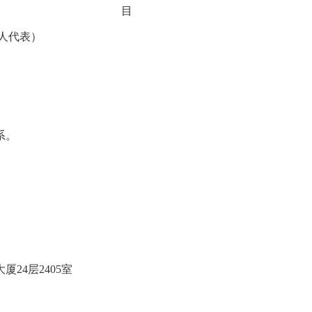
目
人代表）
系。
大厦
24
层
2405
室