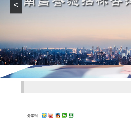
<
分享到: