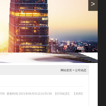
>
网站首页
>
公司动态
709
更新时间:2021年06月01日14:55:58
【
打印此页
】
【
关闭
】